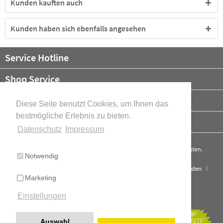
Kunden kauften auch
Kunden haben sich ebenfalls angesehen
Service Hotline
Shop Service
Informationen
Diese Seite benutzt Cookies, um Ihnen das
bestmögliche Erlebnis zu bieten.
Newsletter
Datenschutz
Impressum
* Alle Preise verstehen sich zzgl. Mehrwertsteuer und ggf.
Versandkosten
.
Notwendig
Cookie-Einstellungen
Über uns
Kontakt
Versand und Kosten
Marketing
Widerrufsrecht
Datenschutz
AGB
Impressum
Einstellungen
Cookie-Einstellungen
Realisiert mit Shopware
Auswahl