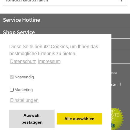
Service Hotline
Shop Service
Informationen
Diese Seite benutzt Cookies, um Ihnen das
bestmögliche Erlebnis zu bieten.
Newsletter
Datenschutz
Impressum
* Alle Preise verstehen sich zzgl. Mehrwertsteuer und ggf.
Versandkosten
.
Notwendig
Cookie-Einstellungen
Über uns
Kontakt
Versand und Kosten
Marketing
Widerrufsrecht
Datenschutz
AGB
Impressum
Einstellungen
Cookie-Einstellungen
Realisiert mit Shopware
Auswahl
Alle auswählen
bestätigen