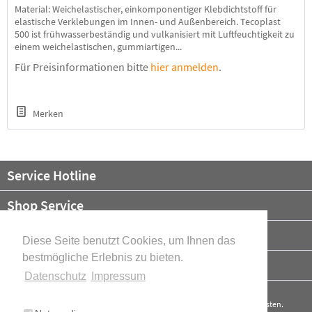
Material: Weichelastischer, einkomponentiger Klebdichtstoff für
elastische Verklebungen im Innen- und Außenbereich. Tecoplast
500 ist frühwasserbeständig und vulkanisiert mit Luftfeuchtigkeit zu
einem weichelastischen, gummiartigen...
Für Preisinformationen bitte
hier anmelden
.
Merken
Service Hotline
Shop Service
Informationen
Diese Seite benutzt Cookies, um Ihnen das
bestmögliche Erlebnis zu bieten.
Newsletter
Datenschutz
Impressum
* Alle Preise verstehen sich zzgl. Mehrwertsteuer und ggf.
Versandkosten
.