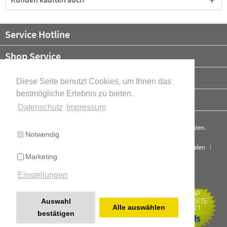
Service Hotline
Shop Service
Informationen
Diese Seite benutzt Cookies, um Ihnen das
bestmögliche Erlebnis zu bieten.
Newsletter
Datenschutz
Impressum
* Alle Preise verstehen sich zzgl. Mehrwertsteuer und ggf.
Versandkosten
.
Notwendig
Cookie-Einstellungen
Über uns
Kontakt
Versand und Kosten
Marketing
Widerrufsrecht
Datenschutz
AGB
Impressum
Einstellungen
Cookie-Einstellungen
Realisiert mit Shopware
Auswahl
Alle auswählen
bestätigen