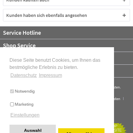
Kunden haben sich ebenfalls angesehen
Service Hotline
Shop Service
Informationen
Diese Seite benutzt Cookies, um Ihnen das
bestmögliche Erlebnis zu bieten.
Newsletter
Datenschutz
Impressum
* Alle Preise verstehen sich zzgl. Mehrwertsteuer und ggf.
Versandkosten
.
Notwendig
Cookie-Einstellungen
Über uns
Kontakt
Versand und Kosten
Marketing
Widerrufsrecht
Datenschutz
AGB
Impressum
Einstellungen
Cookie-Einstellungen
Realisiert mit Shopware
Auswahl