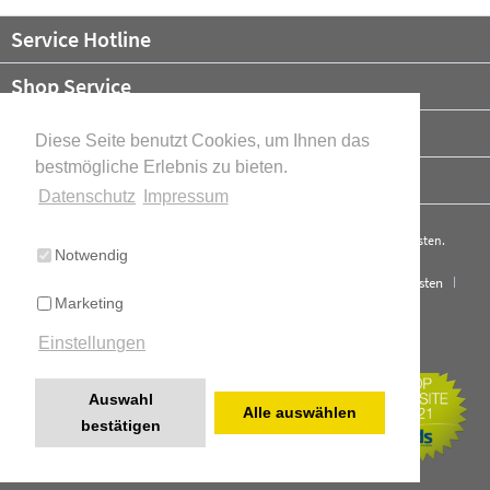
Service Hotline
Shop Service
Informationen
Diese Seite benutzt Cookies, um Ihnen das
bestmögliche Erlebnis zu bieten.
Newsletter
Datenschutz
Impressum
* Alle Preise verstehen sich zzgl. Mehrwertsteuer und ggf.
Versandkosten
.
Notwendig
Cookie-Einstellungen
Über uns
Kontakt
Versand und Kosten
Marketing
Widerrufsrecht
Datenschutz
AGB
Impressum
Einstellungen
Cookie-Einstellungen
Realisiert mit Shopware
Auswahl
Alle auswählen
bestätigen