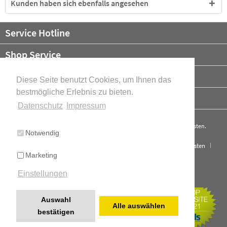
Kunden haben sich ebenfalls angesehen
Service Hotline
Shop Service
Informationen
Diese Seite benutzt Cookies, um Ihnen das
bestmögliche Erlebnis zu bieten.
Newsletter
Datenschutz
Impressum
* Alle Preise verstehen sich zzgl. Mehrwertsteuer und ggf.
Versandkosten
.
Notwendig
Cookie-Einstellungen
Über uns
Kontakt
Versand und Kosten
Marketing
Widerrufsrecht
Datenschutz
AGB
Impressum
Einstellungen
Cookie-Einstellungen
Realisiert mit Shopware
Auswahl
Alle auswählen
bestätigen