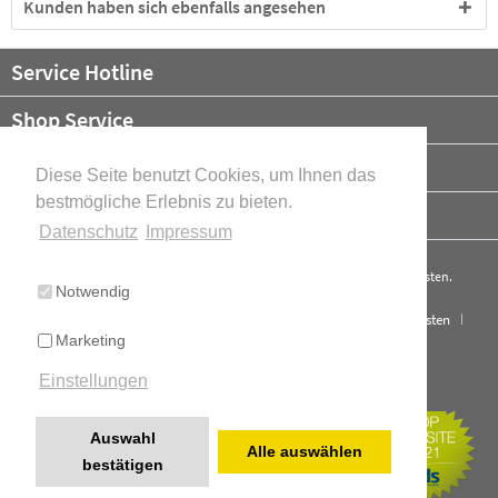
Kunden haben sich ebenfalls angesehen
Service Hotline
Shop Service
Informationen
Diese Seite benutzt Cookies, um Ihnen das
bestmögliche Erlebnis zu bieten.
Newsletter
Datenschutz
Impressum
* Alle Preise verstehen sich zzgl. Mehrwertsteuer und ggf.
Versandkosten
.
Notwendig
Cookie-Einstellungen
Über uns
Kontakt
Versand und Kosten
Marketing
Widerrufsrecht
Datenschutz
AGB
Impressum
Einstellungen
Cookie-Einstellungen
Realisiert mit Shopware
Auswahl
Alle auswählen
bestätigen