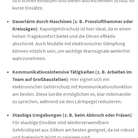
sich schnell einsetzen und bieten ausreichenden Schutz für
kurze Einsätze.
Dauerlärm durch Maschinen (z. B. Presslufthammer oder
Kreissägen)
: Kapselgehörschutz ist hier ideal, da er einen
hohen Tragekomfort bietet und die Ohren effektiv
abschirmt. Auch Modelle mit elektronischer Dämpfung
können nützlich sein, um wichtige Warnsignale weiterhin
wahrzunehmen.
Kommunikationsintensive Tätigkeiten (z. B. Arbeiten im
Team auf Großbaustellen)
: Hier eignet sich ein
elektronischer Gehörschutz mit Kommunikationsfunktion
am besten. Diese Geräte ermöglichen es, klar miteinander
zu sprechen, während sie den Lärmpegel reduzieren.
Staubige Umgebungen (z. B. beim Abbruch oder Fräsen)
:
Für staubige Einsätze sind wiederverwendbare
Gehörstöpsel aus Silikon am besten geeignet, da sie robust
und hygienisch leicht zu reinigen sind.