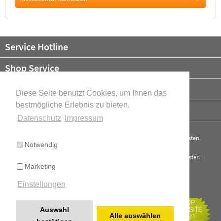
Service Hotline
Shop Service
Informationen
Diese Seite benutzt Cookies, um Ihnen das
bestmögliche Erlebnis zu bieten.
Newsletter
Datenschutz
Impressum
* Alle Preise verstehen sich zzgl. Mehrwertsteuer und ggf.
Versandkosten
.
Notwendig
Cookie-Einstellungen
Über uns
Kontakt
Versand und Kosten
Marketing
Widerrufsrecht
Datenschutz
AGB
Impressum
Einstellungen
Cookie-Einstellungen
Realisiert mit Shopware
Auswahl
Alle auswählen