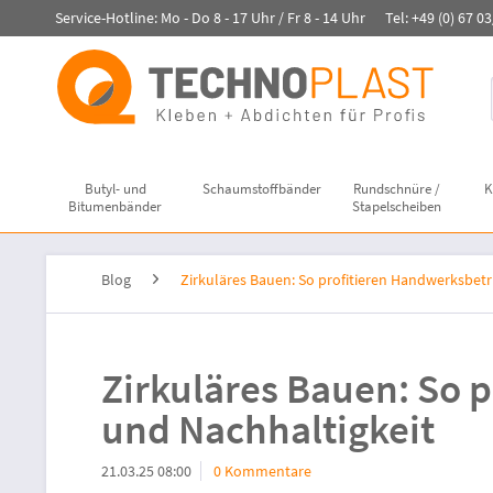
Service-Hotline: Mo - Do 8 - 17 Uhr / Fr 8 - 14 Uhr Tel: +49 (0) 67 0
Butyl- und
Schaumstoffbänder
Rundschnüre /
K
Bitumenbänder
Stapelscheiben
Blog
Zirkuläres Bauen: So profitieren Handwerksbet
Zirkuläres Bauen: So 
und Nachhaltigkeit
21.03.25 08:00
0 Kommentare