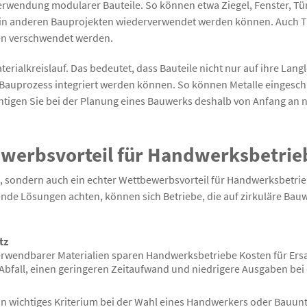
ie Verwendung modularer Bauteile. So können etwa Ziegel, Fenster,
nd in anderen Bauprojekten wiederverwendet werden können. Auch T
ien verschwendet werden.
aterialkreislauf. Das bedeutet, dass Bauteile nicht nur auf ihre Lan
Bauprozess integriert werden können. So können Metalle eingeschm
htigen Sie bei der Planung eines Bauwerks deshalb von Anfang an 
ewerbsvorteil für Handwerksbetrie
is, sondern auch ein echter Wettbewerbsvorteil für Handwerksbetrie
de Lösungen achten, können sich Betriebe, die auf zirkuläre Bau
tz
rwendbarer Materialien sparen Handwerksbetriebe Kosten für Ersat
Abfall, einen geringeren Zeitaufwand und niedrigere Ausgaben bei 
e ein wichtiges Kriterium bei der Wahl eines Handwerkers oder Bau