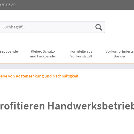
3/30 06 80
reppbänder
Klebe-, Schutz-
Formteile aus
Vorkomprimierte
und Packbänder
Vollkunststoff
Bänder
riebe von Kostensenkung und Nachhaltigkeit
profitieren Handwerksbetri