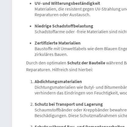
UV- und Witterungsbeständigkeit
Materialien, die resistent gegen UV-Strahlung u
Reparaturen oder Austausch.
Niedrige Schadstoffbelastung
Schadstoffarme oder -freie Materialien sind nic
Zertifizierte Materialien
Baustoffe mit Umweltlabels wie dem Blauen Engel
zirkuläres Bauen.
Durch den optimalen
Schutz der Bauteile
während Ba
Reparaturen. Hilfreich sind hierbei:
Abdichtungsmaterialien
Dichtungsmaterialien wie Butyl- und Bitumenbän
verhindern das Eindringen von Feuchtigkeit, w
Schutz bei Transport und Lagerung
Schaumstoffbänder oder Kreppbänder bewahren e
Beschädigungen. Diese Schutzmaßnahmen sichern
Schutz während Bau- und Demontagearbeiten