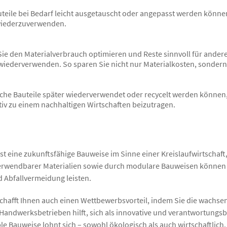
teile bei Bedarf leicht ausgetauscht oder angepasst werden können.
wiederzuverwenden.
 Sie den Materialverbrauch optimieren und Reste sinnvoll für ande
t wiederverwenden. So sparen Sie nicht nur Materialkosten, sonder
che Bauteile später wiederverwendet oder recycelt werden können,
ktiv zu einem nachhaltigen Wirtschaften beizutragen.
 ist eine zukunftsfähige Bauweise im Sinne einer Kreislaufwirtscha
verwendbarer Materialien sowie durch modulare Bauweisen können 
 Abfallvermeidung leisten.
rschafft Ihnen auch einen Wettbewerbsvorteil, indem Sie die wach
e Handwerksbetrieben hilft, sich als innovative und verantwortung
e Bauweise lohnt sich – sowohl ökologisch als auch wirtschaftlich.