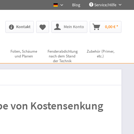
Blog
Service/Hilfe
deutsch
Kontakt
Mein Konto
0,00 € *
Folien, Schäume
Fensterabdichtung
Zubehör (Primer,
und Planen
nach dem Stand
etc.)
der Technik
ebe von Kostensenkung