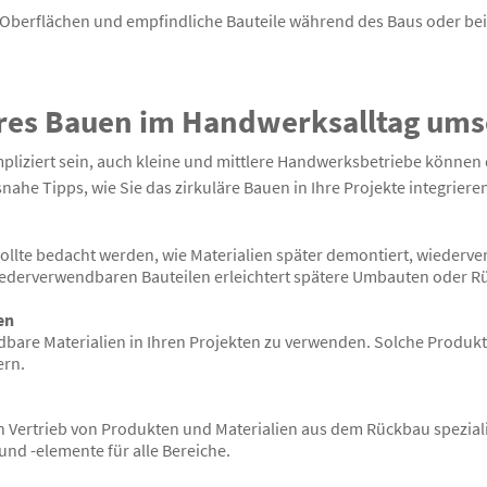
 Oberflächen und empfindliche Bauteile während des Baus oder be
uläres Bauen im Handwerksalltag um
pliziert sein, auch kleine und mittlere Handwerksbetriebe könne
nahe Tipps, wie Sie das zirkuläre Bauen in Ihre Projekte integrier
ollte bedacht werden, wie Materialien später demontiert, wiederve
iederverwendbaren Bauteilen erleichtert spätere Umbauten oder R
en
dbare Materialien in Ihren Projekten zu verwenden. Solche Produ
ern.
n Vertrieb von Produkten und Materialien aus dem Rückbau spezialis
 und -elemente für alle Bereiche.