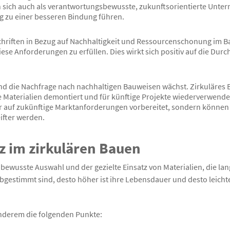
n sich auch als verantwortungsbewusste, zukunftsorientierte Unte
g zu einer besseren Bindung führen.
rschriften in Bezug auf Nachhaltigkeit und Ressourcenschonung im 
se Anforderungen zu erfüllen. Dies wirkt sich positiv auf die Durch
 und die Nachfrage nach nachhaltigen Bauweisen wächst. Zirkuläre
e Materialien demontiert und für künftige Projekte wiederverwendet
sser auf zukünftige Marktanforderungen vorbereitet, sondern könn
ifter werden.
z im zirkulären Bauen
 bewusste Auswahl und der gezielte Einsatz von Materialien, die la
abgestimmt sind, desto höher ist ihre Lebensdauer und desto leicht
nderem die folgenden Punkte: