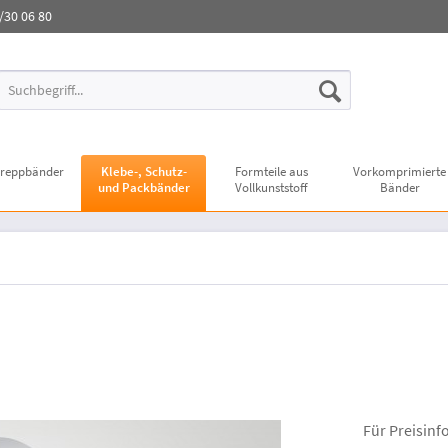
3/30 06 80
reppbänder
Klebe-, Schutz-
Formteile aus
Vorkomprimierte
und Packbänder
Vollkunststoff
Bänder
Für Preisinf