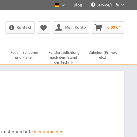
Blog
Service/Hilfe
deutsch
Kontakt
Mein Konto
0,00 € *
Folien, Schäume
Fensterabdichtung
Zubehör (Primer,
und Planen
nach dem Stand
etc.)
der Technik
ormationen bitte
hier anmelden
.