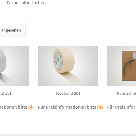
Farbe: silberfarben
s angesehen
nd 151
Tecoband 201
Rundschnu
mationen bitte
hier anmelden
Für Preisinformationen bitte
.
hier anmelden
Für Preisinfo
.