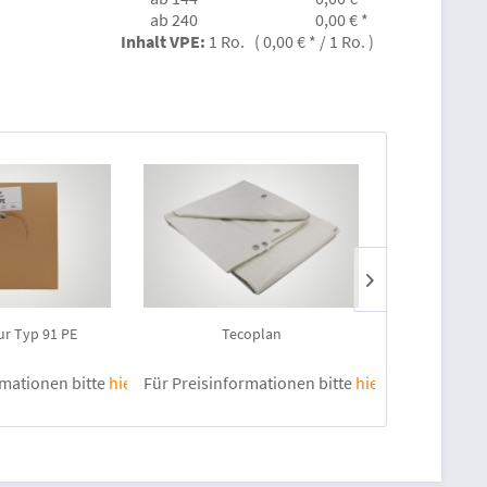
ab 240
0,00 € *
Inhalt VPE:
1 Ro. ( 0,00 € * / 1 Ro. )
r Typ 91 PE
Tecoplan
Teco
rmationen bitte
hier anmelden
Für Preisinformationen bitte
.
hier anmelden
Für Preisinf
.