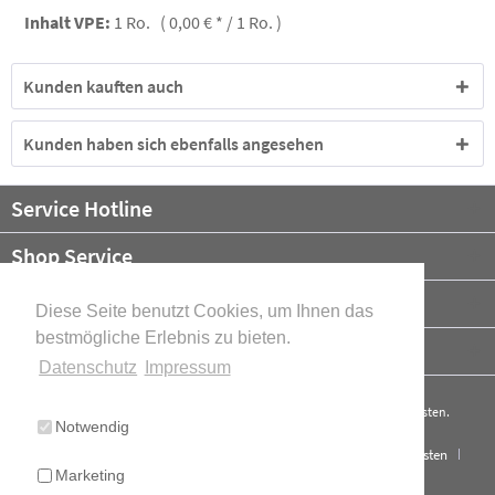
Inhalt VPE:
1 Ro. ( 0,00 € * / 1 Ro. )
Kunden kauften auch
Kunden haben sich ebenfalls angesehen
Service Hotline
Shop Service
Informationen
Diese Seite benutzt Cookies, um Ihnen das
bestmögliche Erlebnis zu bieten.
Newsletter
Datenschutz
Impressum
* Alle Preise verstehen sich zzgl. Mehrwertsteuer und ggf.
Versandkosten
.
Notwendig
Cookie-Einstellungen
Über uns
Kontakt
Versand und Kosten
Marketing
Widerrufsrecht
Datenschutz
AGB
Impressum