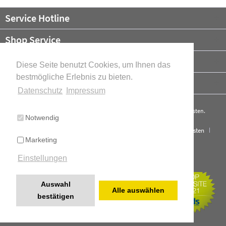
Service Hotline
Shop Service
Informationen
Diese Seite benutzt Cookies, um Ihnen das
bestmögliche Erlebnis zu bieten.
Newsletter
Datenschutz
Impressum
* Alle Preise verstehen sich zzgl. Mehrwertsteuer und ggf.
Versandkosten
.
Notwendig
Cookie-Einstellungen
Über uns
Kontakt
Versand und Kosten
Marketing
Widerrufsrecht
Datenschutz
AGB
Impressum
Einstellungen
Cookie-Einstellungen
Realisiert mit Shopware
Auswahl
Alle auswählen
bestätigen