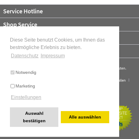
Service Hotline
Shop Service
Informationen
Diese Seite benutzt Cookies, um Ihnen das
bestmögliche Erlebnis zu bieten.
Newsletter
Datenschutz
Impressum
* Alle Preise verstehen sich zzgl. Mehrwertsteuer und ggf.
Versandkosten
.
Notwendig
Cookie-Einstellungen
Über uns
Kontakt
Versand und Kosten
Marketing
Widerrufsrecht
Datenschutz
AGB
Impressum
Einstellungen
Cookie-Einstellungen
Realisiert mit Shopware
Auswahl
Alle auswählen
bestätigen