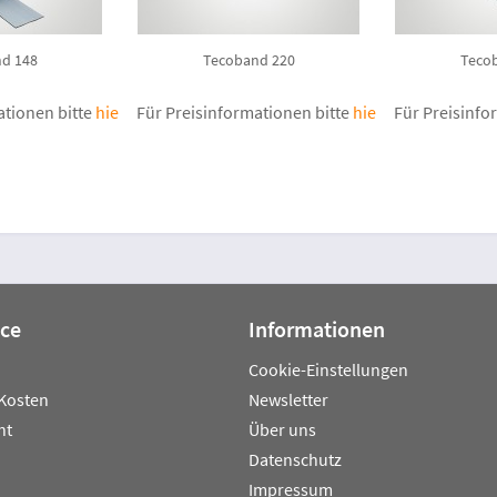
d 148
Tecoband 220
Teco
ationen bitte
hier anmelden
Für Preisinformationen bitte
.
hier anmelden
Für Preisinfo
.
ice
Informationen
Cookie-Einstellungen
Kosten
Newsletter
ht
Über uns
Datenschutz
Impressum