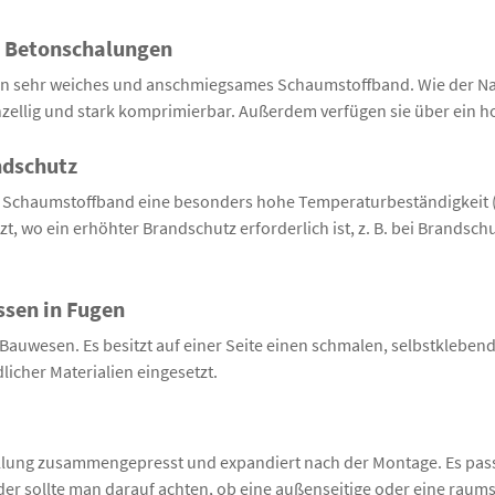
n Betonschalungen
n sehr weiches und anschmiegsames Schaumstoffband. Wie der Name
zellig und stark komprimierbar. Außerdem verfügen sie über ein ho
ndschutz
 Schaumstoffband eine besonders hohe Temperaturbeständigkeit (bi
, wo ein erhöhter Brandschutz erforderlich ist, z. B. bei Brandsc
ssen in Fugen
auwesen. Es besitzt auf einer Seite einen schmalen, selbstkleben
icher Materialien eingesetzt.
lung zusammengepresst und expandiert nach der Montage. Es passt
er sollte man darauf achten, ob eine außenseitige oder eine raumse