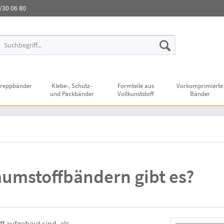
3/30 06 80
reppbänder
Klebe-, Schutz-
Formteile aus
Vorkomprimierte
und Packbänder
Vollkunststoff
Bänder
umstoffbändern gibt es?
f aufgebaut sind, als