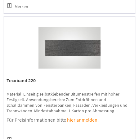
Merken
Tecoband 220
Material: Einseitig selbstklebender Bitumenstreifen mit hoher
Festigkeit. Anwendungsbereich: Zum Entdröhnen und
Schalldämmen von Fensterbänken, Fassaden, Verkleidungen und
Trennwänden. Mindestabnahme: 1 Karton pro Abmessung
Mengenrabatt: ab 3 Karton 5 %, ab 5 Kartons 10 %, ab 10 Kartons 15
Für Preisinformationen bitte
hier anmelden
.
%