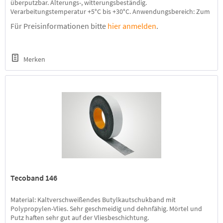
überputzbar. Alterungs-, witterungsbeständig.
Verarbeitungstemperatur +5°C bis +30°C. Anwendungsbereich: Zum
Überkleben von Fugen, Rissen und Anschlüssen im Dach- und
Für Preisinformationen bitte
hier anmelden
.
Wandbereich. Für Überlappungen von Blechstößen,
Glaskonstruktionen und...
Merken
Tecoband 146
Material: Kaltverschweißendes Butylkautschukband mit
Polypropylen-Vlies. Sehr geschmeidig und dehnfähig. Mörtel und
Putz haften sehr gut auf der Vliesbeschichtung.