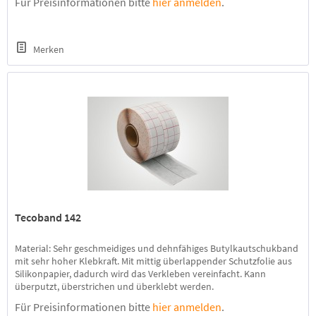
Für Preisinformationen bitte
hier anmelden
.
Überkleben von Konstruktions- und Anschlussfugen im Industrie-
und...
Merken
Tecoband 142
Material: Sehr geschmeidiges und dehnfähiges Butylkautschukband
mit sehr hoher Klebkraft. Mit mittig überlappender Schutzfolie aus
Silikonpapier, dadurch wird das Verkleben vereinfacht. Kann
überputzt, überstrichen und überklebt werden.
Verarbeitungstemperatur + 5°C bis +30°C. Anwendungsbereich: Zum
Für Preisinformationen bitte
hier anmelden
.
Abdichten von Fugen und Rissen im gesamten Baubereich, z. B. in