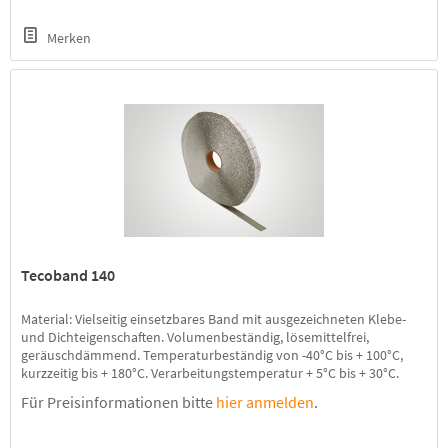
Merken
Tecoband 140
Material: Vielseitig einsetzbares Band mit ausgezeichneten Klebe-
und Dichteigenschaften. Volumenbeständig, lösemittelfrei,
geräuschdämmend. Temperaturbeständig von -40°C bis + 100°C,
kurzzeitig bis + 180°C. Verarbeitungstemperatur + 5°C bis + 30°C.
Anwendungsbereich: Für Überlappungsklebungen im Metall-, Glas-
Für Preisinformationen bitte
hier anmelden
.
und Fertigteilbau. Zum Abdichten im Dach-, Wand-, Fassaden- und...