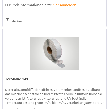
Temperaturbeständig von -30°C bis +80°C. Verarbeitungstemperatur
Für Preisinformationen bitte
hier anmelden
.
+5°C bis +40°C. Anwendungsbereich: Zum dauerhaften Abdichten
von flexiblen und...
Merken
Tecoband 143
Material: Dampfdiffusionsdichtes, volumenbeständiges Butylband,
das mit einer sehr stabilen und reißfesten Aluminiumfolie unlösbar
verbunden ist. Alterungs-, witterungs- und UV-beständig.
Temperaturbeständig von -30°C bis +80°C. Verarbeitungstemperatur
+5°C bis +40°C. Anwendungsbereich: Zum Abdichten und