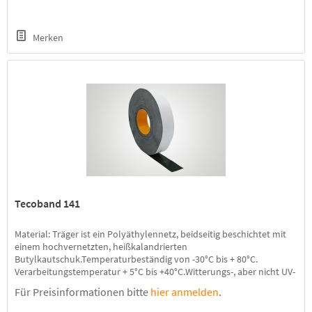
Nassräumen,...
Merken
Tecoband 141
Material: Träger ist ein Polyäthylennetz, beidseitig beschichtet mit
einem hochvernetzten, heißkalandrierten
Butylkautschuk.Temperaturbeständig von -30°C bis + 80°C.
Verarbeitungstemperatur + 5°C bis +40°C.Witterungs-, aber nicht UV-
beständig. Verhindert Kältebrücken und
Für Preisinformationen bitte
hier anmelden
.
Feuchtigkeitswanderungen. Anwendungsbereich: Zum dauerhaften
Abdichten von Fugen und Stößen im Metall-,...