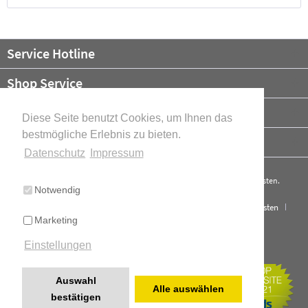
Service Hotline
Shop Service
Informationen
Diese Seite benutzt Cookies, um Ihnen das
bestmögliche Erlebnis zu bieten.
Newsletter
Datenschutz
Impressum
* Alle Preise verstehen sich zzgl. Mehrwertsteuer und ggf.
Versandkosten
.
Notwendig
Cookie-Einstellungen
Über uns
Kontakt
Versand und Kosten
Marketing
Widerrufsrecht
Datenschutz
AGB
Impressum
Einstellungen
Cookie-Einstellungen
Realisiert mit Shopware
Auswahl
Alle auswählen
bestätigen