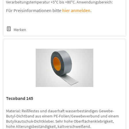
Verarbeitungstemperatur +5°C bis +80°C. Anwendungsbereich:
Hervorragend geeignet für die Fugenüberbrückung in Naßzellen.
Für Preisinformationen bitte
hier anmelden
.
Farbe: Butyl schwarz, Vlies grau-weiß Mindestabnahme: 1 Rolle
Mengenrabatt: ab 1 Karton 5 %,...
Merken
Tecoband 145
Material: Reißfestes und dauerhaft wasserbeständiges Gewebe-
Butyl-Dichtband aus einem PE-Folien/Gewebeverbund und einem
Butylkautschuk-Dichtkleber. Sehr hohe Oberflächenklebrigkeit,
hohe Alterungsbeständigkeit, kaltverschweißend.