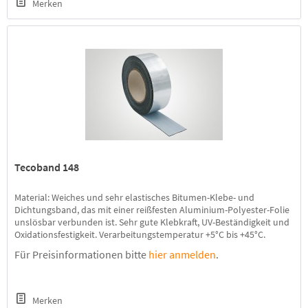
Merken
Tecoband 148
Material: Weiches und sehr elastisches Bitumen-Klebe- und
Dichtungsband, das mit einer reißfesten Aluminium-Polyester-Folie
unslösbar verbunden ist. Sehr gute Klebkraft, UV-Beständigkeit und
Oxidationsfestigkeit. Verarbeitungstemperatur +5°C bis +45°C.
Anwendungsbereich: Zum Abdichten und Kleben von Metallen,
Für Preisinformationen bitte
hier anmelden
.
Kunststoffen, Beton, Ziegel und Holz. Zum wasserdichten
Abkleben...
Merken