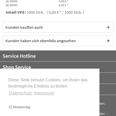
ab 30000
0,00 € *
ab 60000
0,00 € *
Inhalt VPE:
1000 Stck. ( 0,00 € * / 1000 Stck. )
Kunden kauften auch
Kunden haben sich ebenfalls angesehen
Service Hotline
Shop Service
Informationen
Diese Seite benutzt Cookies, um Ihnen das
bestmögliche Erlebnis zu bieten.
Newsletter
Datenschutz
Impressum
* Alle Preise verstehen sich zzgl. Mehrwertsteuer und ggf.
Versandkosten
.
Notwendig
Cookie-Einstellungen
Über uns
Kontakt
Versand und Kosten