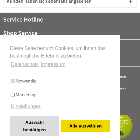
Kunden haben sich ebenfalls angesehen
Service Hotline
Shop Service
Informationen
Diese Seite benutzt Cookies, um Ihnen das
bestmögliche Erlebnis zu bieten.
Newsletter
Datenschutz
Impressum
* Alle Preise verstehen sich zzgl. Mehrwertsteuer und ggf.
Versandkosten
.
Notwendig
Cookie-Einstellungen
Über uns
Kontakt
Versand und Kosten
Marketing
Widerrufsrecht
Datenschutz
AGB
Impressum
Einstellungen
Cookie-Einstellungen
Realisiert mit Shopware
Auswahl
Alle auswählen
bestätigen