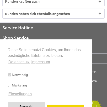
Kunden kauften auch
Kunden haben sich ebenfalls angesehen
Service Hotline
Shop Service
Informationen
Diese Seite benutzt Cookies, um Ihnen das
bestmögliche Erlebnis zu bieten.
Newsletter
Datenschutz
Impressum
* Alle Preise verstehen sich zzgl. Mehrwertsteuer und ggf.
Versandkosten
.
Notwendig
Cookie-Einstellungen
Über uns
Kontakt
Versand und Kosten
Marketing
Widerrufsrecht
Datenschutz
AGB
Impressum
Einstellungen
Cookie-Einstellungen
Realisiert mit Shopware
Auswahl