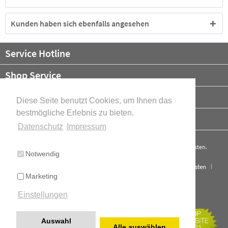
Kunden haben sich ebenfalls angesehen
Service Hotline
Shop Service
Informationen
Diese Seite benutzt Cookies, um Ihnen das
bestmögliche Erlebnis zu bieten.
Newsletter
Datenschutz
Impressum
* Alle Preise verstehen sich zzgl. Mehrwertsteuer und ggf.
Versandkosten
.
Notwendig
Cookie-Einstellungen
Über uns
Kontakt
Versand und Kosten
Marketing
Widerrufsrecht
Datenschutz
AGB
Impressum
Einstellungen
Cookie-Einstellungen
Realisiert mit Shopware
Auswahl
Alle auswählen