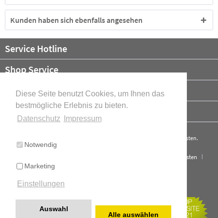
Kunden haben sich ebenfalls angesehen
Service Hotline
Shop Service
Informationen
Diese Seite benutzt Cookies, um Ihnen das
bestmögliche Erlebnis zu bieten.
Newsletter
Datenschutz
Impressum
* Alle Preise verstehen sich zzgl. Mehrwertsteuer und ggf.
Versandkosten
.
Notwendig
Cookie-Einstellungen
Über uns
Kontakt
Versand und Kosten
Marketing
Widerrufsrecht
Datenschutz
AGB
Impressum
Einstellungen
Cookie-Einstellungen
Realisiert mit Shopware
Auswahl
Alle auswählen