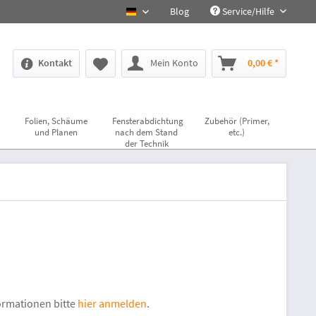
Blog
Service/Hilfe
deutsch
Kontakt
Mein Konto
0,00 € *
Folien, Schäume
Fensterabdichtung
Zubehör (Primer,
und Planen
nach dem Stand
etc.)
der Technik
ormationen bitte
hier anmelden
.