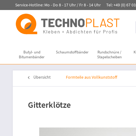
Service-Hotline: Mo - Do 8 - 17 Uhr / Fr 8 - 14 Uhr Tel: +49 (0) 67 0
Butyl- und
Schaumstoffbänder
Rundschnüre /
K
Bitumenbänder
Stapelscheiben
Übersicht
Formteile aus Vollkunststoff
Gitterklötze