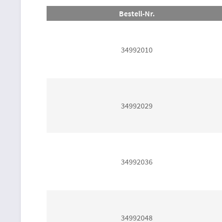
Bestell-Nr.
34992010
34992029
34992036
34992048