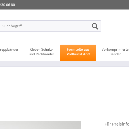
3/30 06 80
reppbänder
Klebe-, Schutz-
Formteile aus
Vorkomprimierte
und Packbänder
Vollkunststoff
Bänder
Für Preisinf