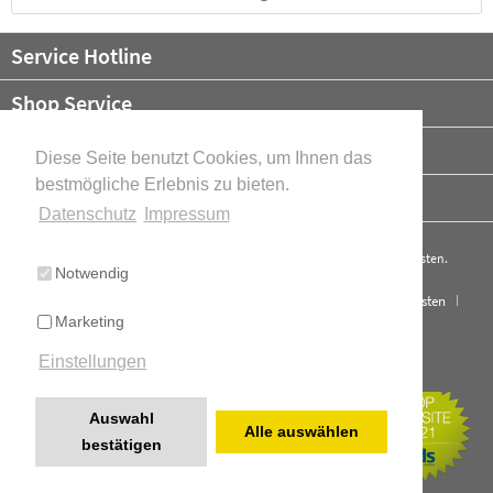
Service Hotline
Shop Service
Informationen
Diese Seite benutzt Cookies, um Ihnen das
bestmögliche Erlebnis zu bieten.
Newsletter
Datenschutz
Impressum
* Alle Preise verstehen sich zzgl. Mehrwertsteuer und ggf.
Versandkosten
.
Notwendig
Cookie-Einstellungen
Über uns
Kontakt
Versand und Kosten
Marketing
Widerrufsrecht
Datenschutz
AGB
Impressum
Einstellungen
Cookie-Einstellungen
Realisiert mit Shopware
Auswahl
Alle auswählen
bestätigen