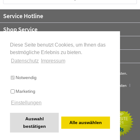
Service Hotline
Shop Service
Informationen
Diese Seite benutzt Cookies, um Ihnen das
bestmögliche Erlebnis zu bieten.
Newsletter
Datenschutz
Impressum
* Alle Preise verstehen sich zzgl. Mehrwertsteuer und ggf.
Versandkosten
.
Notwendig
Cookie-Einstellungen
Über uns
Kontakt
Versand und Kosten
Marketing
Widerrufsrecht
Datenschutz
AGB
Impressum
Einstellungen
Cookie-Einstellungen
Realisiert mit Shopware
Auswahl
Alle auswählen
bestätigen