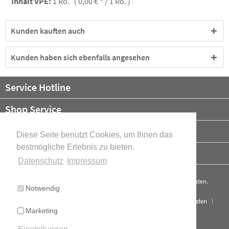
Inhalt VPE:
1 Ro. ( 0,00 € * / 1 Ro. )
Kunden kauften auch
Kunden haben sich ebenfalls angesehen
Service Hotline
Shop Service
Informationen
Diese Seite benutzt Cookies, um Ihnen das
bestmögliche Erlebnis zu bieten.
Newsletter
Datenschutz
Impressum
* Alle Preise verstehen sich zzgl. Mehrwertsteuer und ggf.
Versandkosten
.
Notwendig
Cookie-Einstellungen
Über uns
Kontakt
Versand und Kosten
Marketing
Widerrufsrecht
Datenschutz
AGB
Impressum