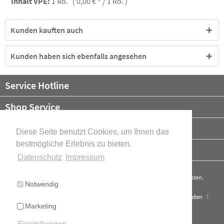
Inhalt VPE:
1 Ro. ( 0,00 € * / 1 Ro. )
Kunden kauften auch
Kunden haben sich ebenfalls angesehen
Service Hotline
Shop Service
Informationen
Diese Seite benutzt Cookies, um Ihnen das
bestmögliche Erlebnis zu bieten.
Newsletter
Datenschutz
Impressum
* Alle Preise verstehen sich zzgl. Mehrwertsteuer und ggf.
Versandkosten
.
Notwendig
Cookie-Einstellungen
Über uns
Kontakt
Versand und Kosten
Marketing
Widerrufsrecht
Datenschutz
AGB
Impressum